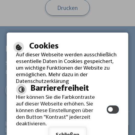
Drucken
Cookies
Lokale Agenda 21 Ehingen
Auf dieser Webseite werden ausschließlich
essentielle Daten in Cookies gespeichert,
Schulgasse 21
Tel: 07391 503 4612
um wichtige Funktionen der Website zu
89584 Ehingen
Fax: 07391 503 4146
ermöglichen. Mehr dazu in der
Datenschutzerklärung
Barrierefreiheit
Mail schreiben
Hier können Sie die Farbkontraste
auf dieser Webseite erhöhen. Sie
können diese Einstellungen über
den Button "Kontrast" jederzeit
Inhaltsverzeichnis
deaktivieren.
Impressum
Schließen