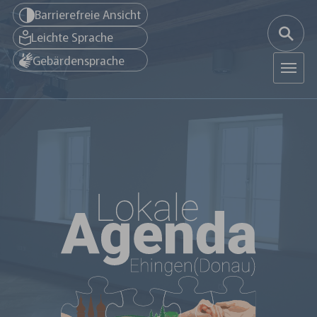
Zum Hauptinhalt springen
Barrierefreie Ansicht
Leichte Sprache
Gebärdensprache