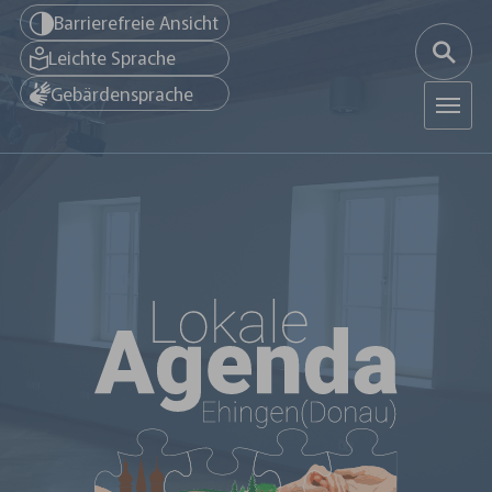
Zum Hauptinhalt springen
Barrierefreie Ansicht
Leichte Sprache
Gebärdensprache