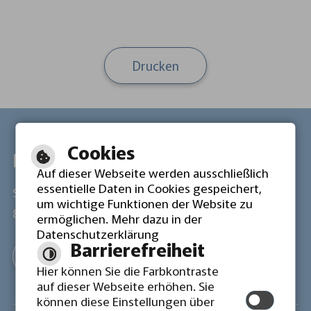
Drucken
Cookies
Lokale Agenda 21 Ehingen
Auf dieser Webseite werden ausschließlich
essentielle Daten in Cookies gespeichert,
Schulgasse 21
Tel: 07391 503 4612
um wichtige Funktionen der Website zu
89584 Ehingen
Fax: 07391 503 4146
ermöglichen. Mehr dazu in der
Datenschutzerklärung
Barrierefreiheit
Mail schreiben
Hier können Sie die Farbkontraste
auf dieser Webseite erhöhen. Sie
können diese Einstellungen über