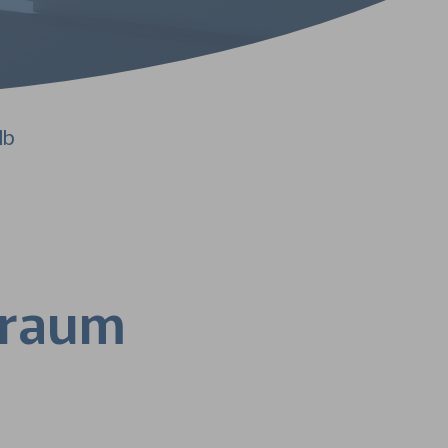
lb
sraum