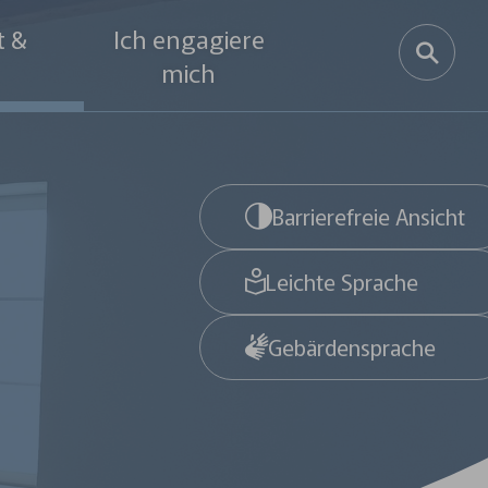
t &
Ich engagiere
mich
ter in Ehingen
uppen
tfelder
ssum & Service
Barrierefreie Ansicht
les
Leichte Sprache
der
Gebärdensprache