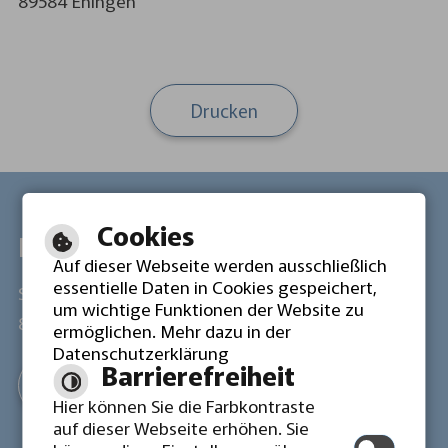
89584 Ehingen
Drucken
Cookies
Lokale Agenda 21 Ehingen
Auf dieser Webseite werden ausschließlich
essentielle Daten in Cookies gespeichert,
Schulgasse 21
Tel: 07391 503 4612
um wichtige Funktionen der Website zu
89584 Ehingen
Fax: 07391 503 4146
ermöglichen. Mehr dazu in der
Datenschutzerklärung
Barrierefreiheit
Mail schreiben
Hier können Sie die Farbkontraste
auf dieser Webseite erhöhen. Sie