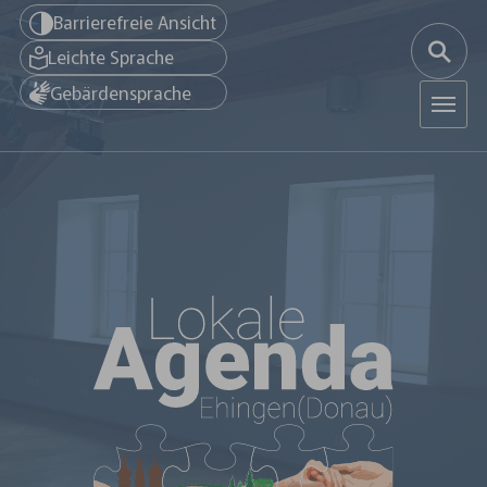
Zum Hauptinhalt springen
Barrierefreie Ansicht
Leichte Sprache
Gebärdensprache